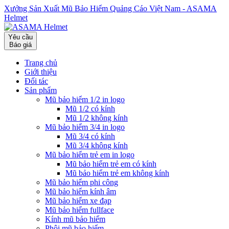
Xưởng Sản Xuất Mũ Bảo Hiểm Quảng Cáo Việt Nam - ASAMA
Helmet
Yêu cầu
Báo giá
Trang chủ
Giới thiệu
Đối tác
Sản phẩm
Mũ bảo hiểm 1/2 in logo
Mũ 1/2 có kính
Mũ 1/2 không kính
Mũ bảo hiểm 3/4 in logo
Mũ 3/4 có kính
Mũ 3/4 không kính
Mũ bảo hiểm trẻ em in logo
Mũ bảo hiểm trẻ em có kính
Mũ bảo hiểm trẻ em không kính
Mũ bảo hiểm phi công
Mũ bảo hiểm kính âm
Mũ bảo hiểm xe đạp
Mũ bảo hiểm fullface
Kính mũ bảo hiểm
Phôi mũ bảo hiểm