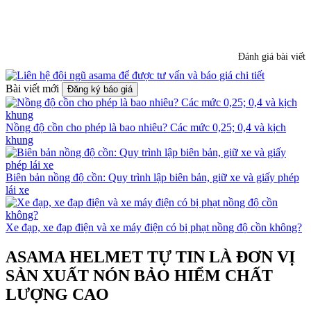
Đánh giá bài viết
Bài viết mới
Đăng ký báo giá
Nồng độ cồn cho phép là bao nhiêu? Các mức 0,25; 0,4 và kịch
khung
Biên bản nồng độ cồn: Quy trình lập biên bản, giữ xe và giấy phép
lái xe
Xe đạp, xe đạp điện và xe máy điện có bị phạt nồng độ cồn không?
ASAMA HELMET TỰ TIN LÀ ĐƠN VỊ
SẢN XUẤT NÓN BẢO HIỂM CHẤT
LƯỢNG CAO