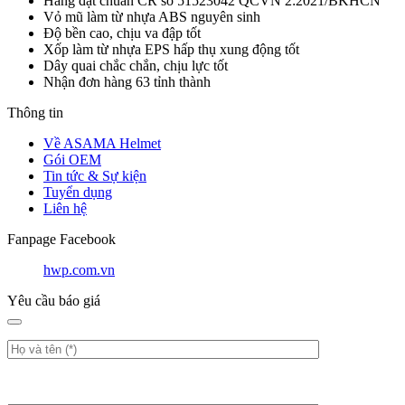
Hàng đạt chuẩn CR số 51523042 QCVN 2:2021/BKHCN
Vỏ mũ làm từ nhựa ABS nguyên sinh
Độ bền cao, chịu va đập tốt
Xốp làm từ nhựa EPS hấp thụ xung động tốt
Dây quai chắc chắn, chịu lực tốt
Nhận đơn hàng 63 tỉnh thành
Thông tin
Về ASAMA Helmet
Gói OEM
Tin tức & Sự kiện
Tuyển dụng
Liên hệ
Fanpage Facebook
hwp.com.vn
Yêu cầu báo giá