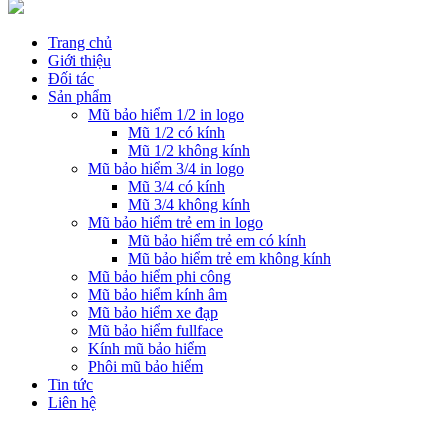
Trang chủ
Giới thiệu
Đối tác
Sản phẩm
Mũ bảo hiểm 1/2 in logo
Mũ 1/2 có kính
Mũ 1/2 không kính
Mũ bảo hiểm 3/4 in logo
Mũ 3/4 có kính
Mũ 3/4 không kính
Mũ bảo hiểm trẻ em in logo
Mũ bảo hiểm trẻ em có kính
Mũ bảo hiểm trẻ em không kính
Mũ bảo hiểm phi công
Mũ bảo hiểm kính âm
Mũ bảo hiểm xe đạp
Mũ bảo hiểm fullface
Kính mũ bảo hiểm
Phôi mũ bảo hiểm
Tin tức
Liên hệ