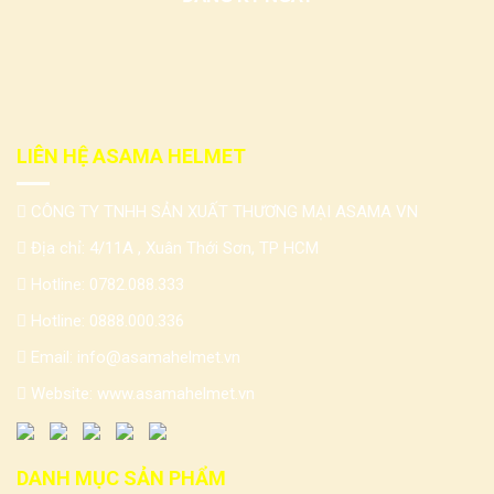
LIÊN HỆ ASAMA HELMET
CÔNG TY TNHH SẢN XUẤT THƯƠNG MẠI ASAMA VN
Địa chỉ: 4/11A , Xuân Thới Sơn, TP HCM
Hotline:
0782.088.333
Hotline:
0888.000.336
Email:
info@asamahelmet.vn
Website:
www.asamahelmet.vn
DANH MỤC SẢN PHẨM