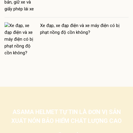
Xe đạp, xe đạp điện và xe máy điện có bị
phạt nồng độ cồn không?
ASAMA HELMET TỰ TIN LÀ ĐƠN VỊ SẢN
XUẤT NÓN BẢO HIỂM CHẤT LƯỢNG CAO