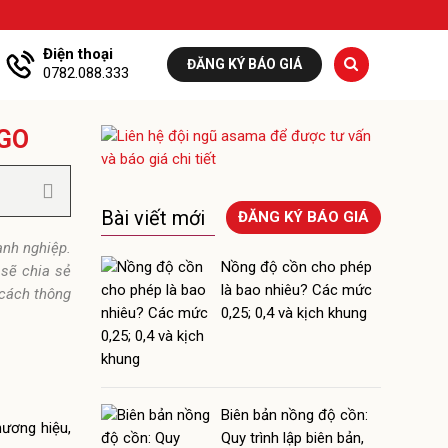
Điện thoại
ĐĂNG KÝ BÁO GIÁ
0782.088.333
OGO
Bài viết mới
ĐĂNG KÝ BÁO GIÁ
anh nghiệp.
Nồng độ cồn cho phép
 sẽ chia sẻ
là bao nhiêu? Các mức
 cách thông
0,25; 0,4 và kịch khung
Biên bản nồng độ cồn:
hương hiệu,
Quy trình lập biên bản,