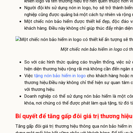
khiến logo và tên thương hiệu trở nên quen thuộc hơn vớ
Người đội khi sử dụng nón in logo, họ sẽ trở thành biể
nghiệp cũng được quảng bá một cách tự nhiên và rộng r
Một chiếc nón bảo hiểm được thiết kế đẹp, độc đáo và
khách hàng. Điều này không chỉ giúp thúc đẩy nhận diện
Một chiếc nón bảo hiểm in logo có th
So với các hình thức quảng cáo truyền thống, việc sử 
hiện diện thương hiệu rộng rãi mà không cần đến ngân 
Việc
tặng nón bảo hiểm in logo
cho khách hàng hoặc nh
thương hiệu.Điều này không chỉ thể hiện sự quan tâm 
với thương hiệu.
Doanh nghiệp có thể sử dụng nón bảo hiểm là một công
khóa, nơi chúng có thể được phát làm quà tặng, từ đó tă
Bí quyết để tăng gấp đôi giá trị thương hiệ
Tăng gấp đôi giá trị thương hiệu thông qua nón bảo hiểm i