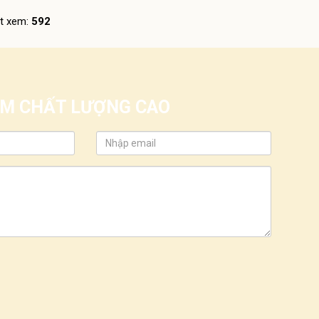
t xem:
592
IỂM CHẤT LƯỢNG CAO