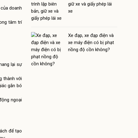
giữ xe và giấy phép lái
h của doanh
xe
ong tâm trí
Xe đạp, xe đạp điện và
xe máy điện có bị phạt
nồng độ cồn không?
mang lại sự
g thành với
giác gắn bó
 động ngoại
cách để tạo