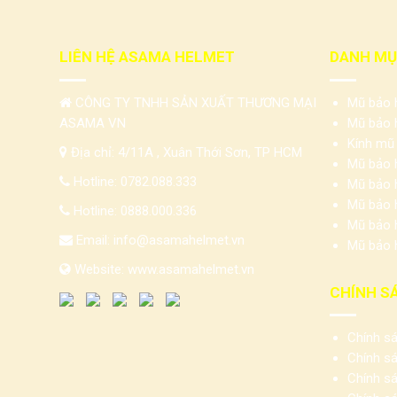
LIÊN HỆ ASAMA HELMET
DANH MỤ
CÔNG TY TNHH SẢN XUẤT THƯƠNG MẠI
Mũ bảo h
ASAMA VN
Mũ bảo h
Kính mũ
Địa chỉ: 4/11A , Xuân Thới Sơn, TP HCM
Mũ bảo 
Hotline:
0782.088.333
Mũ bảo 
Mũ bảo h
Hotline:
0888.000.336
Mũ bảo 
Email:
info@asamahelmet.vn
Mũ bảo h
Website:
www.asamahelmet.vn
CHÍNH S
Chính s
Chính s
Chính sá