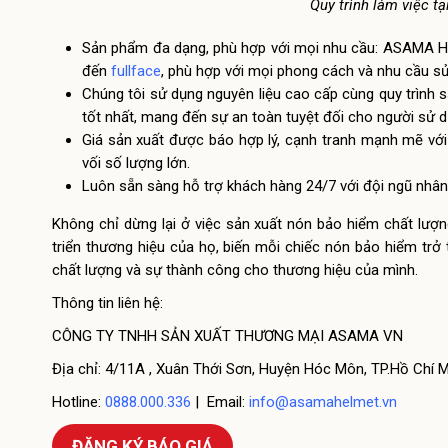
Quy trình làm việc t
Sản phẩm đa dạng, phù hợp với mọi nhu cầu: ASAMA H
đến
fullface
, phù hợp với mọi phong cách và nhu cầu sử
Chúng tôi sử dụng nguyên liệu cao cấp cùng quy trình
tốt nhất, mang đến sự an toàn tuyệt đối cho người sử d
Giá sản xuất được báo hợp lý, cạnh tranh mạnh mẽ với 
vối số lượng lớn.
Luôn sẵn sàng hỗ trợ khách hàng 24/7 với đội ngũ nhân 
Không chỉ dừng lại ở việc sản xuất nón bảo hiểm chất lượ
triển thương hiệu của họ, biến mỗi chiếc nón bảo hiểm tr
chất lượng và sự thành công cho thương hiệu của mình.
Thông tin liên hệ:
CÔNG TY TNHH SẢN XUẤT THƯƠNG MẠI ASAMA VN
Địa chỉ: 4/11A , Xuân Thới Sơn, Huyện Hóc Môn, TP.Hồ Chí 
Hotline:
0888.000.336
| Email:
info@asamahelmet.vn
ĐĂNG KÝ BÁO GIÁ