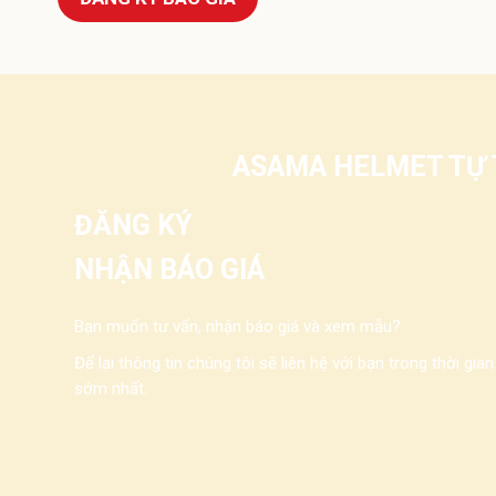
ASAMA HELMET TỰ T
ĐĂNG KÝ
NHẬN BÁO GIÁ
Bạn muốn tư vấn, nhận báo giá và xem mẫu?
Để lại thông tin chúng tôi sẽ liên hệ với bạn trong thời gian
sớm nhất.