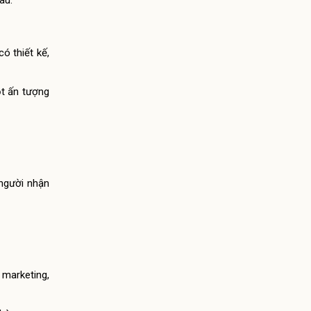
au:
ó thiết kế,
ột ấn tượng
 người nhận
 marketing,