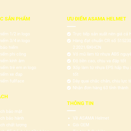
C SẢN PHẨM
ƯU ĐIỂM ASAMA HELMET
iểm 1/2 in logo
Trực tiếp sản xuất nên giá cả h
iểm 3/4 in logo
Hàng đạt chuẩn CR số 51523
 bảo hiểm
2:2021/BKHCN
hiểm phi công
Vỏ mũ làm từ nhựa ABS nguyê
hiểm kính âm
Độ bền cao, chịu va đập tốt
iểm trẻ em in logo
Xốp làm từ nhựa EPS hấp thụ
hiểm xe đạp
tốt
iểm fullface
Dây quai chắc chắn, chịu lực t
Nhận đơn hàng 63 tỉnh thành
ÁCH
THÔNG TIN
ách bảo mật
ách bảo hành
Về ASAMA Helmet
ch chất lượng
Gói OEM