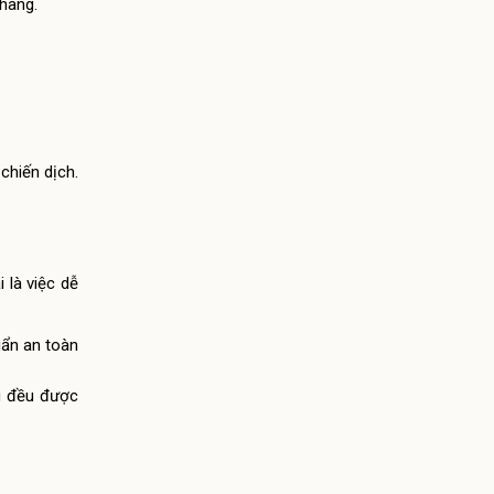
hàng.
chiến dịch.
 là việc dễ
uẩn an toàn
âu đều được