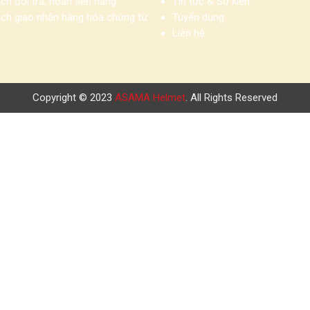
ch đổi trả, hoàn tiền hàng
Tin tức & Sự kiện
ách giao nhận hàng hóa chứng từ
Tuyển dụng
Liên hệ
Copyright © 2023
ASAMA Helmet
. All Rights Reserved