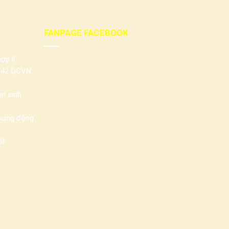
FANPAGE FACEBOOK
ợp lí
042 QCVN
n sinh
 xung động
ốt