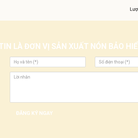
Lượ
IN LÀ ĐƠN VỊ SẢN XUẤT NÓN BẢO H