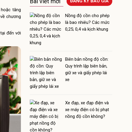
Bài viết mới
ĐĂNG KÝ BÁO GIÁ
 hoặc tăng
Nồng độ cồn cho phép
n về chương
là bao nhiêu? Các mức
0,25; 0,4 và kịch khung
tại đến với
Biên bản nồng độ cồn:
Quy trình lập biên bản,
giữ xe và giấy phép lái
xe
Xe đạp, xe đạp điện và
xe máy điện có bị phạt
nồng độ cồn không?