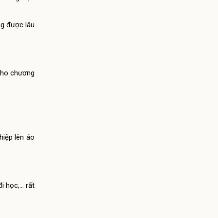
ng được lâu
 cho chương
hiệp lên áo
i học,… rất