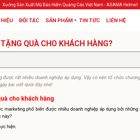
Xưởng Sản Xuất Mũ Bảo Hiểm Quảng Cáo Việt Nam - ASAMA Helmet
THIỆU
ĐỐI TÁC
SẢN PHẨM
TIN TỨC
LIÊN HỆ
 TẶNG QUÀ CHO KHÁCH HÀNG?
 được rất nhiều doanh nghiệp áp dụng. Vậy có nên tổ chức chương
ày bài viết dưới đây nhé!
 quà cho khách hàng
c marketing phổ biến được nhiều doanh nghiệp áp dụng bởi những lợ
c này?
ực hiện: