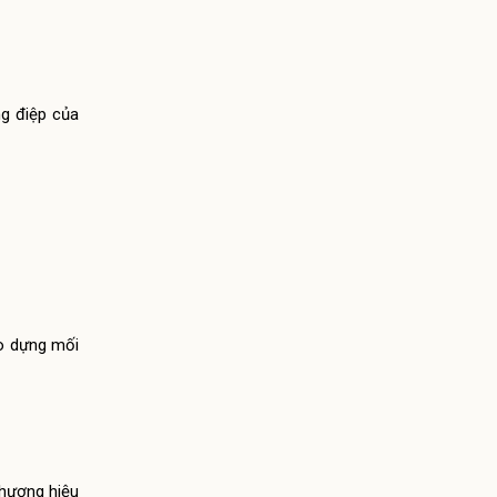
ng điệp của
ạo dựng mối
thương hiệu