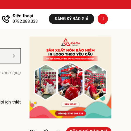
Điện thoại
ĐĂNG KÝ BÁO GIÁ
0782.088.333
 trình tặng
i ích thiết