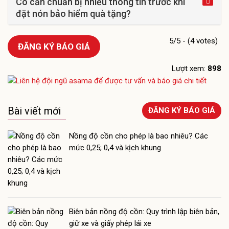
Có cần chuẩn bị nhiều thông tin trước khi
đặt nón bảo hiểm quà tặng?
5/5 - (4 votes)
ĐĂNG KÝ BÁO GIÁ
Lượt xem:
898
Bài viết mới
ĐĂNG KÝ BÁO GIÁ
Nồng độ cồn cho phép là bao nhiêu? Các
mức 0,25; 0,4 và kịch khung
Biên bản nồng độ cồn: Quy trình lập biên bản,
giữ xe và giấy phép lái xe