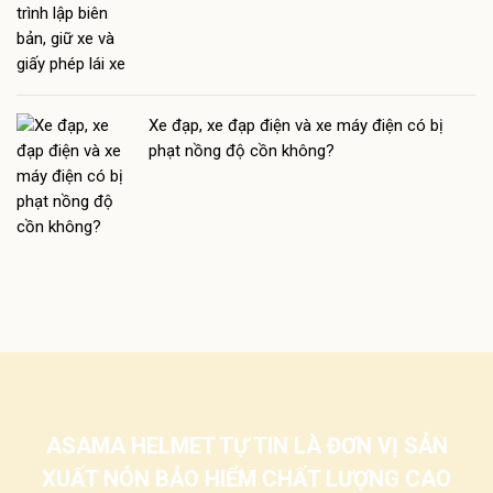
Xe đạp, xe đạp điện và xe máy điện có bị
phạt nồng độ cồn không?
ASAMA HELMET TỰ TIN LÀ ĐƠN VỊ SẢN
XUẤT NÓN BẢO HIỂM CHẤT LƯỢNG CAO