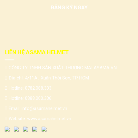
LIÊN HỆ ASAMA HELMET
CÔNG TY TNHH SẢN XUẤT THƯƠNG MẠI ASAMA VN
Địa chỉ: 4/11A , Xuân Thới Sơn, TP HCM
Hotline:
0782.088.333
Hotline:
0888.000.336
Email:
info@asamahelmet.vn
Website:
www.asamahelmet.vn