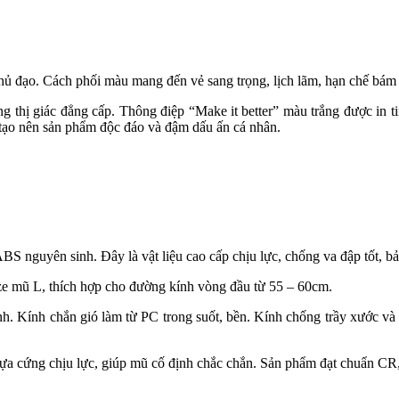
hủ đạo. Cách phối màu mang đến vẻ sang trọng, lịch lãm, hạn chế bám 
thị giác đẳng cấp. Thông điệp “Make it better” màu trắng được in tinh 
 tạo nên sản phẩm độc đáo và đậm dấu ấn cá nhân.
S nguyên sinh. Đây là vật liệu cao cấp chịu lực, chống va đập tốt, bảo
ize mũ L, thích hợp cho đường kính vòng đầu từ 55 – 60cm.
sinh. Kính chắn gió làm từ PC trong suốt, bền. Kính chống trầy xước v
nhựa cứng chịu lực, giúp mũ cố định chắc chắn. Sản phẩm đạt chuẩn CR,