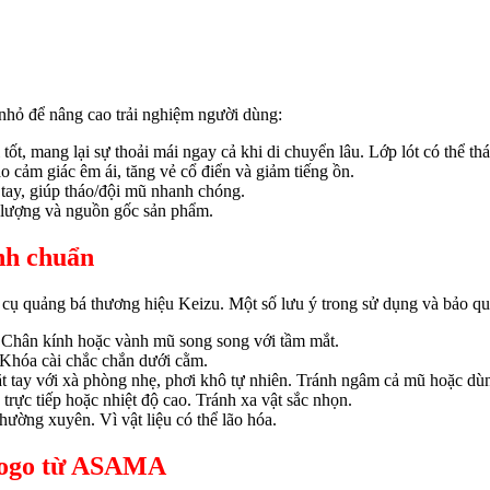
 nhỏ để nâng cao trải nghiệm người dùng:
t, mang lại sự thoải mái ngay cả khi di chuyển lâu. Lớp lót có thể thá
o cảm giác êm ái, tăng vẻ cổ điển và giảm tiếng ồn.
 tay, giúp tháo/đội mũ nhanh chóng.
 lượng và nguồn gốc sản phẩm.
nh
chuẩn
 cụ quảng bá thương hiệu
Keizu. Một số lưu ý trong sử dụng và bảo q
 Chân kính hoặc vành mũ song song với tầm mắt.
Khóa cài chắc chắn dưới cằm.
ặt tay với xà phòng nhẹ, phơi khô tự nhiên. Tránh ngâm cả mũ hoặc dù
trực tiếp hoặc nhiệt độ cao. Tránh xa vật sắc nhọn.
ờng xuyên. Vì vật liệu có thể lão hóa.
 logo từ ASAMA