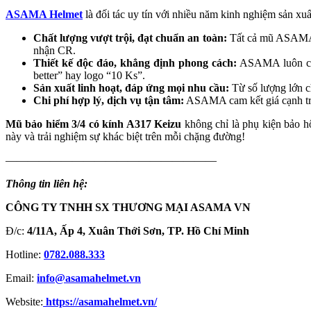
ASAMA Helmet
là đối tác uy tín với nhiều năm kinh nghiệm sản xu
Chất lượng vượt trội, đạt chuẩn an toàn:
Tất cả mũ ASAM
nhận CR.
Thiết kế độc đáo, khẳng định phong cách:
ASAMA luôn cập 
better” hay logo “10 Ks”.
Sản xuất linh hoạt, đáp ứng mọi nhu cầu:
Từ số lượng lớn c
Chi phí hợp lý, dịch vụ tận tâm:
ASAMA cam kết giá cạnh tran
Mũ bảo hiểm 3/4 có kính A317 Keizu
không chỉ là phụ kiện bảo h
này và trải nghiệm sự khác biệt trên mỗi chặng đường!
———————————————————
Thông tin liên hệ:
CÔNG TY TNHH SX THƯƠNG MẠI ASAMA VN
Đ/c:
4/11A, Ấp 4, Xuân Thới Sơn, TP. Hồ Chí Minh
Hotline:
0782.088.333
Email:
info@asamahelmet.vn
Website:
https://asamahelmet.vn/