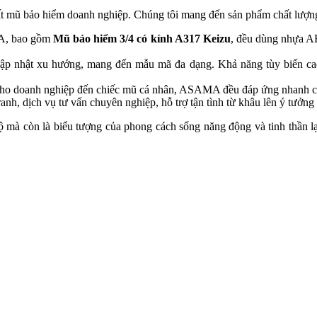
ất mũ bảo hiểm doanh nghiệp. Chúng tôi mang đến sản phẩm chất lượng,
A, bao gồm
Mũ bảo hiểm 3/4 có kính A317 Keizu
, đều dùng nhựa A
nhật xu hướng, mang đến mẫu mã đa dạng. Khả năng tùy biến cao g
ho doanh nghiệp đến chiếc mũ cá nhân, ASAMA đều đáp ứng nhanh chó
h, dịch vụ tư vấn chuyên nghiệp, hỗ trợ tận tình từ khâu lên ý tưởng
ộ mà còn là biểu tượng của phong cách sống năng động và tinh thần 