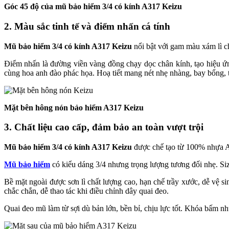
Góc 45 độ của mũ bảo hiểm 3/4 có kính A317 Keizu
2. Màu sắc tinh tế và điểm nhấn cá tính
Mũ bảo hiểm 3/4 có kính A317 Keizu
nổi bật với gam màu xám lì c
Điểm nhấn là đường viền vàng đồng chạy dọc chân kính, tạo hiệu ứng 
cùng hoa anh đào phác họa. Hoạ tiết mang nét nhẹ nhàng, bay bổng,
Mặt bên hông nón bảo hiểm A317 Keizu
3. Chất liệu cao cấp, đảm bảo an toàn vượt trội
Mũ bảo hiểm 3/4 có kính A317 Keizu
được chế tạo từ 100% nhựa AB
Mũ bảo hiểm
có kiểu dáng 3/4 nhưng trọng lượng tương đối nhẹ. S
Bề mặt ngoài được sơn lì chất lượng cao, hạn chế trầy xước, dễ vệ 
chắc chắn, dễ thao tác khi điều chỉnh dây quai đeo.
Quai đeo mũ làm từ sợi dù bản lớn, bền bỉ, chịu lực tốt. Khóa bấm 