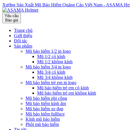
Xưởng Sản Xuất Mũ Bảo Hiểm Quảng Cáo Việt Nam - ASAMA He
Yêu cầu
Báo giá
Trang chủ
Giới thiệu
Đối tác
Sản phẩm
Mũ bảo hiểm 1/2 in logo
Mũ 1/2 có kính
Mũ 1/2 không kính
Mũ bảo hiểm 3/4 in logo
Mũ 3/4 có kính
Mũ 3/4 không kính
Mũ bảo hiểm trẻ em in logo
Mũ bảo hiểm trẻ em có kính
Mũ bảo hiểm trẻ em không kính
Mũ bảo hiểm phi công
Mũ bảo hiểm kính âm
Mũ bảo hiểm xe đạp
Mũ bảo hiểm fullface
Kính mũ bảo hiểm
Phôi mũ bảo hiểm
Tin tức