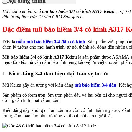
Nội dung chính
Hãy cùng khám phá
mũ bảo hiểm 3/4 có kính A317 Keizu
– sự kết
đầu trong lĩnh vực Tư vấn CRM Salesforce.
Đặc điểm mũ bảo hiểm 3/4 có kính A317 K
Đây là
mẫu mũ bảo hiểm 3/4 đầu có kính
. Sản phẩm vừa giúp bảo 
chọn lý tưởng cho mọi hành trình, từ nội thành sôi động đến những c
Mũ bảo hiểm 3/4 có kính A317 Keizu
là sản phẩm được ASAMA sản 
mạo độc đáo mà vẫn đảm bảo tính năng bảo vệ ưu việt cho sản phẩm
1. Kiểu dáng 3/4 đầu hiện đại, bảo vệ tối ưu
Mũ Keizu gây ấn tượng với kiểu dáng
mũ bảo hiểm 3/4 đầu
. Kết hợ
Sản phẩm có form tròn, ôm trọn phần đầu và hai bên tai cho người đ
đô thị, cần linh hoạt và an toàn.
Kiểu dáng này không chỉ an toàn mà còn có tính thẩm mỹ cao. Vành mũ
trùng, đảm bảo tầm nhìn rõ ràng và thoải mái cho người lái.