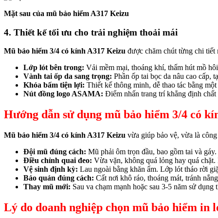
Mặt sau của mũ bảo hiểm A317 Keizu
4. Thiết kế tối ưu cho trải nghiệm thoải mái
Mũ bảo hiểm 3/4 có kính A317 Keizu
được chăm chút từng chi tiết
Lớp lót bên trong:
Vải mềm mại, thoáng khí, thấm hút mồ hôi tố
Vành tai ốp da sang trọng:
Phần ốp tai bọc da nâu cao cấp, tạ
Khóa bấm tiện lợi:
Thiết kế thông minh, dễ thao tác bằng một
Nút đồng logo ASAMA:
Điểm nhấn trang trí khẳng định chất
Hướng dẫn sử dụng m
ũ bảo hiểm 3/4 có kí
Mũ bảo hiểm 3/4 có kính A317 Keizu
vừa giúp bảo vệ, vừa là
công
Đội mũ đúng cách:
Mũ phải ôm trọn đầu, bao gồm tai và gáy.
Điều chỉnh quai đeo:
Vừa vặn, không quá lỏng hay quá chặt. 
Vệ sinh định kỳ:
Lau ngoài bằng khăn ẩm. Lớp lót tháo rời gi
Bảo quản đúng cách:
Cất nơi khô ráo, thoáng mát, tránh nắng 
Thay mũ mới:
Sau va chạm mạnh hoặc sau 3-5 năm sử dụng thư
Lý do doanh nghiệp chọn mũ bảo hiểm in