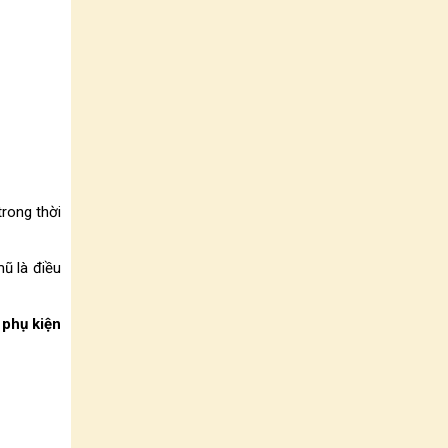
rong thời
ũ là điều
à
phụ kiện