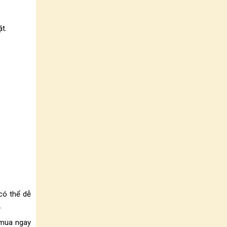
t.
có thể dễ
.
 mua ngay