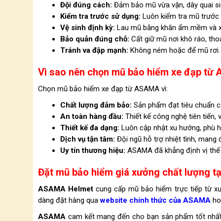
Đội đúng cách:
Đảm bảo mũ vừa vặn, dây quai si
Kiểm tra trước sử dụng:
Luôn kiểm tra mũ trước 
Vệ sinh định kỳ:
Lau mũ bằng khăn ẩm mềm và xà 
Bảo quản đúng chỗ:
Cất giữ mũ nơi khô ráo, tho
Tránh va đập mạnh:
Không ném hoặc để mũ rơi. V
Vì sao nên chọn mũ bảo hiểm xe đạp t
Chọn mũ bảo hiểm xe đạp từ ASAMA vì:
Chất lượng đảm bảo:
Sản phẩm đạt tiêu chuẩn c
An toàn hàng đầu:
Thiết kế công nghệ tiên tiến, v
Thiết kế đa dạng:
Luôn cập nhật xu hướng, phù 
Dịch vụ tận tâm:
Đội ngũ hỗ trợ nhiệt tình, mang
Uy tín thương hiệu:
ASAMA đã khẳng định vị thế v
Đặt mũ bảo hiểm giá xưởng chất lượng 
ASAMA Helmet
cung cấp mũ bảo hiểm trực tiếp từ xưở
dàng đặt hàng qua
website chính thức của ASAMA
ho
ASAMA
cam kết mang đến cho bạn sản phẩm tốt nhất 