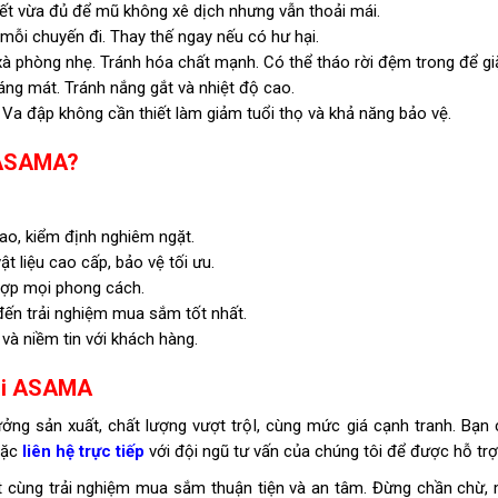
ết vừa đủ để mũ không xê dịch nhưng vẫn thoải mái.
mỗi chuyến đi. Thay thế ngay nếu có hư hại.
phòng nhẹ. Tránh hóa chất mạnh. Có thể tháo rời đệm trong để giặ
áng mát. Tránh nắng gắt và nhiệt độ cao.
a đập không cần thiết làm giảm tuổi thọ và khả năng bảo vệ.
ừ ASAMA?
ao, kiểm định nghiêm ngặt.
ật liệu cao cấp, bảo vệ tối ưu.
hợp mọi phong cách.
 đến trải nghiệm mua sắm tốt nhất.
à niềm tin với khách hàng.
tại ASAMA
ng sản xuất, chất lượng vượt trộI, cùng mức giá cạnh tranh. Bạn 
ặc
liên hệ trực tiếp
với đội ngũ tư vấn của chúng tôi để được hỗ trợ
cùng trải nghiệm mua sắm thuận tiện và an tâm. Đừng chần chừ,