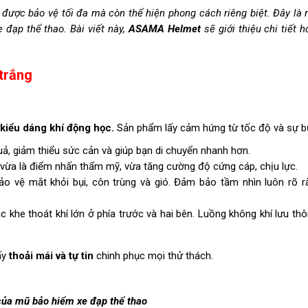
được bảo vệ tối đa mà còn thể hiện phong cách riêng biệt. Đây là 
đạp thể thao. Bài viết này,
ASAMA Helmet
sẽ giới thiệu chi tiết 
trắng
kiểu dáng khí động học.
Sản phẩm lấy cảm hứng từ tốc độ và sự b
uả, giảm thiểu sức cản và giúp bạn di chuyển nhanh hơn.
, vừa là điểm nhấn thẩm mỹ, vừa tăng cường độ cứng cáp, chịu lực.
ảo vệ mắt khỏi bụi, côn trùng và gió. Đảm bảo tầm nhìn luôn rõ rà
c khe thoát khí lớn ở phía trước và hai bên. Luồng không khí lưu thô
ấy
thoải mái và tự tin
chinh phục mọi thử thách.
của mũ bảo hiểm xe đạp thể thao