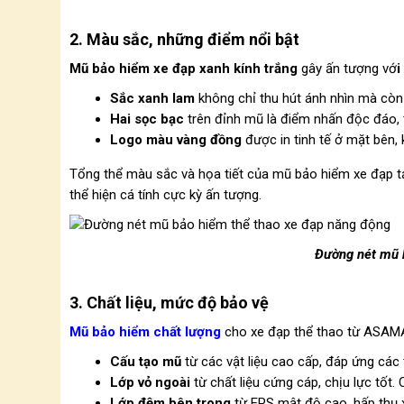
2. Màu sắc, những điểm nổi bật
Mũ bảo hiểm xe đạp xanh kính trắng
gây ấn tượng vớ
i
Sắc xanh lam
không chỉ thu hút ánh nhìn mà còn t
Hai sọc bạc
trên đỉnh mũ là điểm nhấn độc đáo, 
Logo màu vàng đồng
được in tinh tế ở mặt bên,
Tổng thể màu sắc và họa tiết của mũ bảo hiểm xe đạp 
thể hiện cá tính cực kỳ ấn tượng.
Đường nét mũ 
3. Chất liệu, mức độ bảo vệ
Mũ bảo hiểm chất lượng
cho xe đạp thể thao từ ASAMA
Cấu tạo mũ
từ các vật liệu cao cấp, đáp ứng các 
Lớp vỏ ngoài
từ chất liệu cứng cáp, chịu lực tốt.
Lớp đệm bên trong
từ
EPS mật độ cao, hấp thụ 