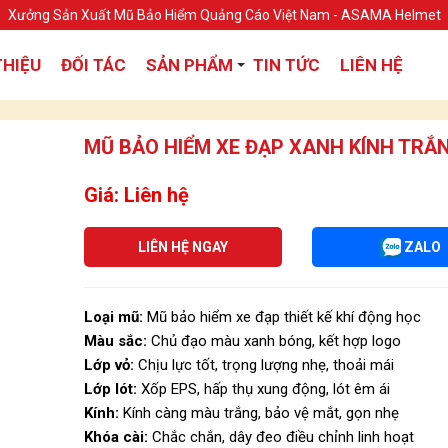
Xưởng Sản Xuất Mũ Bảo Hiểm Quảng Cáo Việt Nam - ASAMA Helmet
THIỆU
ĐỐI TÁC
SẢN PHẨM
TIN TỨC
LIÊN HỆ
MŨ BẢO HIỂM XE ĐẠP XANH KÍNH TRẮ
Giá: Liên hệ
LIÊN HỆ NGAY
ZALO
Loại mũ:
Mũ bảo hiểm xe đạp thiết kế khí động học
Màu sắc:
Chủ đạo màu xanh bóng, kết hợp logo
Lớp vỏ:
Chịu lực tốt, trọng lượng nhẹ, thoải mái
Lớp lót:
Xốp EPS, hấp thụ xung động, lót êm ái
Kính:
Kính càng màu trắng, bảo vệ mắt, gọn nhẹ
Khóa cài:
Chắc chắn, dây đeo điều chỉnh linh hoạt