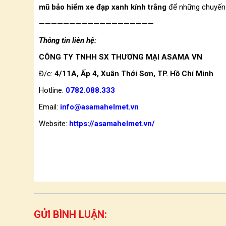
mũ bảo hiểm xe đạp xanh kính trắng
để những chuyến đ
———————————————————
Thông tin liên hệ:
CÔNG TY TNHH SX THƯƠNG MẠI ASAMA VN
Đ/c:
4/11A, Ấp 4, Xuân Thới Sơn, TP. Hồ Chí Minh
Hotline:
0782.088.333
Email:
info@asamahelmet.vn
Website:
https://asamahelmet.vn/
GỬI BÌNH LUẬN: