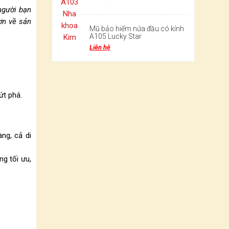
người bạn
hơn về sản
Mũ bảo hiểm nửa đầu có kính
A105 Lucky Star
Liên hệ
ứt phá.
ng, cả di
ng tối ưu,