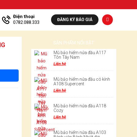
Điện thoại
ĐĂNG KÝ BÁO GIÁ
0782.088.333
SẢN PHẨM NỔI BẬT
NG
Mũ bảo hiểm nửa đầu A117
Tôn Tây Nam
Liên hệ
Mũ bảo hiểm nửa đầu có kính
A108 Supercent
Liên hệ
Mũ bảo hiểm nửa đầu A118
Cozy
Liên hệ
Mũ bảo hiểm nửa đầu A103