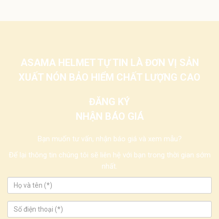
ASAMA HELMET TỰ TIN LÀ ĐƠN VỊ SẢN
XUẤT NÓN BẢO HIỂM CHẤT LƯỢNG CAO
ĐĂNG KÝ
NHẬN BÁO GIÁ
Bạn muốn tư vấn, nhận báo giá và xem mẫu?
Để lại thông tin chúng tôi sẽ liên hệ với bạn trong thời gian sớm
nhất.