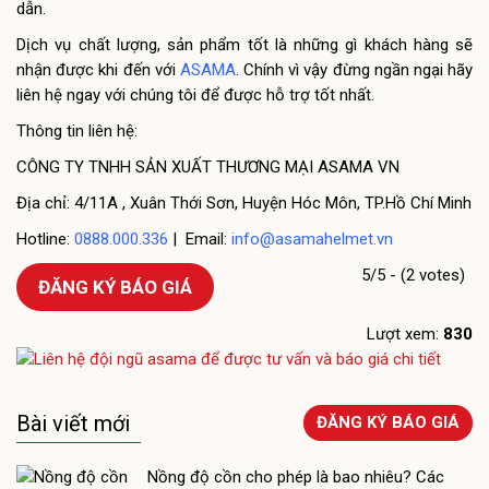
dẫn.
Dịch vụ chất lượng, sản phẩm tốt là những gì khách hàng sẽ
nhận được khi đến với
ASAMA
. Chính vì vậy đừng ngần ngại hãy
liên hệ ngay với chúng tôi để được hỗ trợ tốt nhất.
Thông tin liên hệ:
CÔNG TY TNHH SẢN XUẤT THƯƠNG MẠI ASAMA VN
Địa chỉ: 4/11A , Xuân Thới Sơn, Huyện Hóc Môn, TP.Hồ Chí Minh
Hotline:
0888.000.336
| Email:
info@asamahelmet.vn
5/5 - (2 votes)
ĐĂNG KÝ BÁO GIÁ
Lượt xem:
830
Bài viết mới
ĐĂNG KÝ BÁO GIÁ
Nồng độ cồn cho phép là bao nhiêu? Các