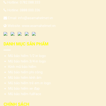
Hotline:
0782.088.333
Hotline:
0888.000.336
Email:
info@asamahelmet.vn
Website:
www.asamahelmet.vn
DANH MỤC SẢN PHẨM
Mũ bảo hiểm 1/2 in logo
Mũ bảo hiểm 3/4 in logo
Kính mũ bảo hiểm
Mũ bảo hiểm phi công
Mũ bảo hiểm kính âm
Mũ bảo hiểm trẻ em in logo
Mũ bảo hiểm xe đạp
Mũ bảo hiểm fullface
CHÍNH SÁCH