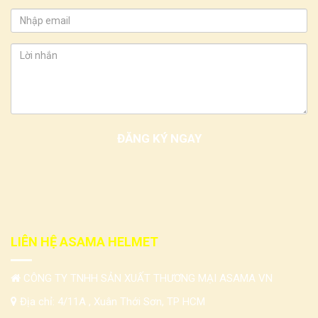
LIÊN HỆ ASAMA HELMET
CÔNG TY TNHH SẢN XUẤT THƯƠNG MẠI ASAMA VN
Địa chỉ: 4/11A , Xuân Thới Sơn, TP HCM