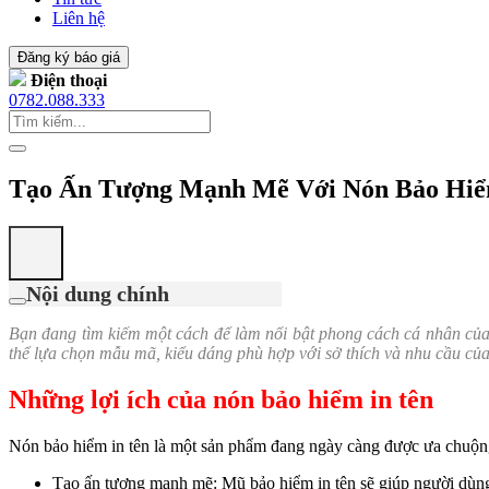
Liên hệ
Đăng ký báo giá
Điện thoại
0782.088.333
Tạo Ấn Tượng Mạnh Mẽ Với Nón Bảo Hiể
Nội dung chính
Bạn đang tìm kiếm một cách để làm nổi bật phong cách cá nhân củ
thể lựa chọn mẫu mã, kiểu dáng phù hợp với sở thích và nhu cầu củ
Những lợi ích của nón bảo hiểm in tên
Nón bảo hiểm in tên là một sản phẩm đang ngày càng được ưa chuộng 
Tạo ấn tượng mạnh mẽ: Mũ bảo hiểm in tên sẽ giúp người dùng