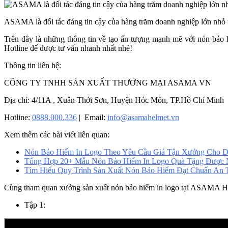
ASAMA là đối tác đáng tin cậy của hàng trăm doanh nghiệp lớn nhỏ 
Trên đây là những thông tin về tạo ấn tượng mạnh mẽ với nón bảo 
Hotline để được tư vấn nhanh nhất nhé!
Thông tin liên hệ:
CÔNG TY TNHH SẢN XUẤT THƯƠNG MẠI ASAMA VN
Địa chỉ: 4/11A , Xuân Thới Sơn, Huyện Hóc Môn, TP.Hồ Chí Minh
Hotline:
0888.000.336
| Email:
info@asamahelmet.vn
Xem thêm các bài viết liên quan:
Nón Bảo Hiểm In Logo Theo Yêu Cầu Giá Tận Xưởng Cho D
Tổng Hợp 20+ Mẫu Nón Bảo Hiểm In Logo Quà Tặng Được 
Tìm Hiểu Quy Trình Sản Xuất Nón Bảo Hiểm Đạt Chuẩn An
Cùng tham quan xưởng sản xuất nón bảo hiểm in logo tại ASAMA H
Tập 1: