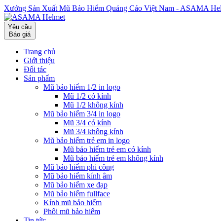
Xưởng Sản Xuất Mũ Bảo Hiểm Quảng Cáo Việt Nam - ASAMA He
Yêu cầu
Báo giá
Trang chủ
Giới thiệu
Đối tác
Sản phẩm
Mũ bảo hiểm 1/2 in logo
Mũ 1/2 có kính
Mũ 1/2 không kính
Mũ bảo hiểm 3/4 in logo
Mũ 3/4 có kính
Mũ 3/4 không kính
Mũ bảo hiểm trẻ em in logo
Mũ bảo hiểm trẻ em có kính
Mũ bảo hiểm trẻ em không kính
Mũ bảo hiểm phi công
Mũ bảo hiểm kính âm
Mũ bảo hiểm xe đạp
Mũ bảo hiểm fullface
Kính mũ bảo hiểm
Phôi mũ bảo hiểm
Tin tức