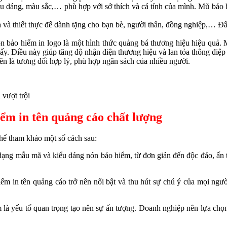
ểu dáng, màu sắc,… phù hợp với sở thích và cá tính của mình. Mũ bảo h
 và thiết thực để dành tặng cho bạn bè, người thân, đồng nghiệp,… Đ
n bảo hiểm in logo là một hình thức quảng bá thương hiệu hiệu quả.
ấy. Điều này giúp tăng độ nhận diện thương hiệu và lan tỏa thông điệ
tên là tương đối hợp lý, phù hợp ngân sách của nhiều người.
 vượt trội
ểm in tên quảng cáo chất lượng
hể tham khảo một số cách sau:
 dạng mẫu mã và kiểu dáng nón bảo hiểm, từ đơn giản đến độc đáo, ấn
iểm in tên quảng cáo trở nên nổi bật và thu hút sự chú ý của mọi n
 là yếu tố quan trọng tạo nên sự ấn tượng. Doanh nghiệp nên lựa chọn 