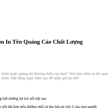
m In Tên Quảng Cáo Chất Lượng
a mình hoặc quảng bá thương hiệu của bạn? Nón bảo hiểm in tên quả
a mình. Đặt hàng ngay hôm nay để nhận giá ưu đãi!
bởi những lợi ích nổi bật sau:
 nổi bật hơn trên đường phố và thu hút sự chú ý của mọi người.