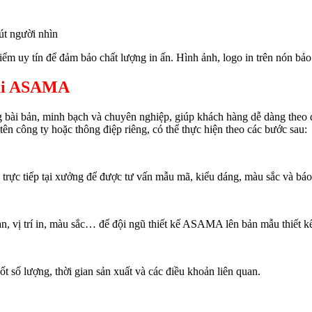
út người nhìn
ểm uy tín để đảm bảo chất lượng in ấn. Hình ảnh, logo in trên nón bảo
tại ASAMA
bài bản, minh bạch và chuyên nghiệp, giúp khách hàng dễ dàng theo d
ên công ty hoặc thông điệp riêng, có thể thực hiện theo các bước sau:
rực tiếp tại xưởng để được tư vấn mẫu mã, kiểu dáng, màu sắc và báo g
gan, vị trí in, màu sắc… để đội ngũ thiết kế ASAMA lên bản mẫu thiết k
ốt số lượng, thời gian sản xuất và các điều khoản liên quan.