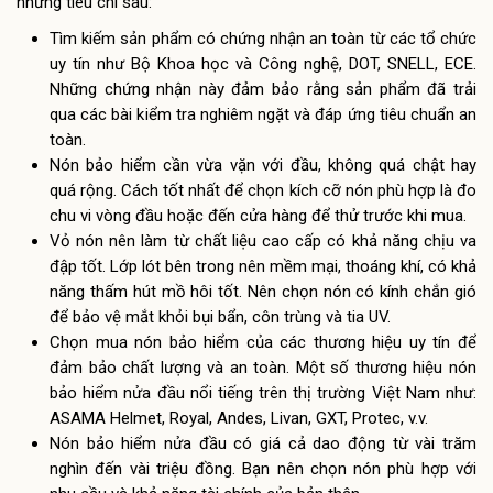
những tiêu chí sau:
Tìm kiếm sản phẩm có chứng nhận an toàn từ các tổ chức
uy tín như Bộ Khoa học và Công nghệ, DOT, SNELL, ECE.
Những chứng nhận này đảm bảo rằng sản phẩm đã trải
qua các bài kiểm tra nghiêm ngặt và đáp ứng tiêu chuẩn an
toàn.
Nón bảo hiểm cần vừa vặn với đầu, không quá chật hay
quá rộng. Cách tốt nhất để chọn kích cỡ nón phù hợp là đo
chu vi vòng đầu hoặc đến cửa hàng để thử trước khi mua.
Vỏ nón nên làm từ chất liệu cao cấp có khả năng chịu va
đập tốt. Lớp lót bên trong nên mềm mại, thoáng khí, có khả
năng thấm hút mồ hôi tốt. Nên chọn nón có kính chắn gió
để bảo vệ mắt khỏi bụi bẩn, côn trùng và tia UV.
Chọn mua nón bảo hiểm của các thương hiệu uy tín để
đảm bảo chất lượng và an toàn. Một số thương hiệu nón
bảo hiểm nửa đầu nổi tiếng trên thị trường Việt Nam như:
ASAMA Helmet, Royal, Andes, Livan, GXT, Protec, v.v.
Nón bảo hiểm nửa đầu có giá cả dao động từ vài trăm
nghìn đến vài triệu đồng. Bạn nên chọn nón phù hợp với