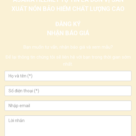
XUẤT NÓN BẢO HIỂM CHẤT LƯỢNG CAO
ĐĂNG KÝ
NHẬN BÁO GIÁ
Bạn muốn tư vấn, nhận báo giá và xem mẫu?
Để lại thông tin chúng tôi sẽ liên hệ với bạn trong thời gian sớm
nhất.