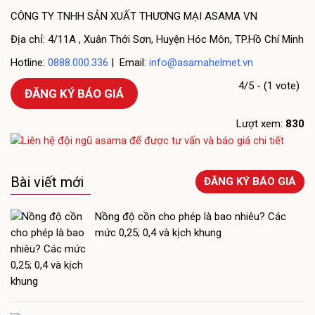
CÔNG TY TNHH SẢN XUẤT THƯƠNG MẠI ASAMA VN
Địa chỉ: 4/11A , Xuân Thới Sơn, Huyện Hóc Môn, TP.Hồ Chí Minh
Hotline:
0888.000.336
| Email:
info@asamahelmet.vn
4/5 - (1 vote)
ĐĂNG KÝ BÁO GIÁ
Lượt xem:
830
Bài viết mới
ĐĂNG KÝ BÁO GIÁ
Nồng độ cồn cho phép là bao nhiêu? Các
mức 0,25; 0,4 và kịch khung