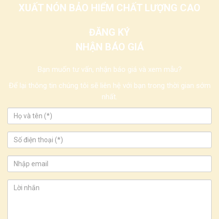
XUẤT NÓN BẢO HIỂM CHẤT LƯỢNG CAO
ĐĂNG KÝ
NHẬN BÁO GIÁ
Bạn muốn tư vấn, nhận báo giá và xem mẫu?
Để lại thông tin chúng tôi sẽ liên hệ với bạn trong thời gian sớm
nhất.