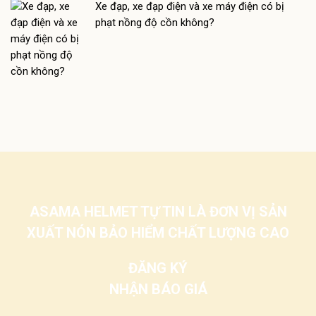
Xe đạp, xe đạp điện và xe máy điện có bị
phạt nồng độ cồn không?
ASAMA HELMET TỰ TIN LÀ ĐƠN VỊ SẢN
XUẤT NÓN BẢO HIỂM CHẤT LƯỢNG CAO
ĐĂNG KÝ
NHẬN BÁO GIÁ