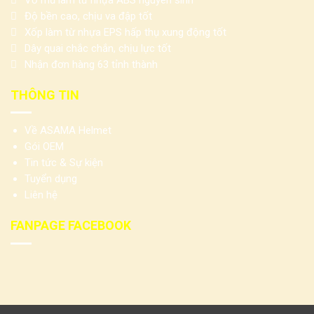
Độ bền cao, chịu va đập tốt
Xốp làm từ nhựa EPS hấp thụ xung động tốt
Dây quai chắc chắn, chịu lực tốt
Nhận đơn hàng 63 tỉnh thành
THÔNG TIN
Về ASAMA Helmet
Gói OEM
Tin tức & Sự kiện
Tuyển dụng
Liên hệ
FANPAGE FACEBOOK