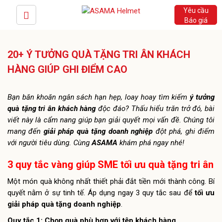
Yêu cầu
Báo giá
20+ Ý TƯỞNG QUÀ TẶNG TRI ÂN KHÁCH
HÀNG GIÚP GHI ĐIỂM CAO
Bạn băn khoăn ngân sách hạn hẹp, loay hoay tìm kiếm
ý tưởng
quà tặng tri ân khách hàng
độc đáo? Thấu hiểu trăn trở đó, bài
viết này là cẩm nang giúp bạn giải quyết mọi vấn đề. Chúng tôi
mang đến
giải pháp quà tặng doanh nghiệp
đột phá, ghi điểm
với người tiêu dùng. Cùng
ASAMA
khám phá ngay nhé!
3 quy tắc vàng giúp SME tối ưu quà tặng tri ân
Một món quà không nhất thiết phải đắt tiền mới thành công. Bí
quyết nằm ở sự tinh tế. Áp dụng ngay 3 quy tắc sau để
tối ưu
giải pháp quà tặng doanh nghiệp
.
Quy tắc 1: Chọn quà phù hợp với tệp khách hàng