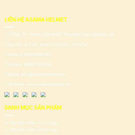
LIÊN HỆ ASAMA HELMET
CÔNG TY TNHH SẢN XUẤT THƯƠNG MẠI ASAMA VN
Địa chỉ: 4/11A , Xuân Thới Sơn, TP HCM
Hotline:
0782.088.333
Hotline:
0888.000.336
Email:
info@asamahelmet.vn
Website:
www.asamahelmet.vn
DANH MỤC SẢN PHẨM
Mũ bảo hiểm 1/2 in logo
Mũ bảo hiểm 3/4 in logo